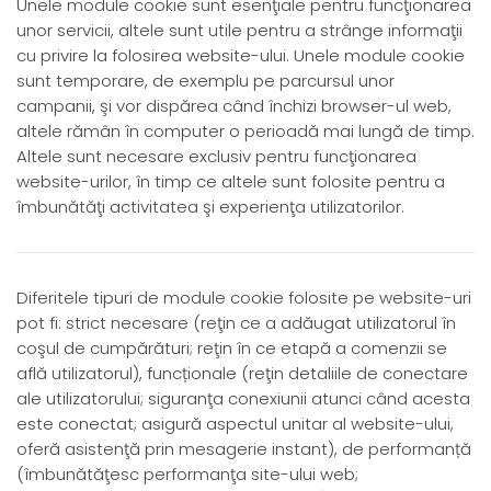
Unele module cookie sunt esenţiale pentru funcţionarea
unor servicii, altele sunt utile pentru a strânge informaţii
cu privire la folosirea website-ului. Unele module cookie
sunt temporare, de exemplu pe parcursul unor
campanii, şi vor dispărea când închizi browser-ul web,
altele rămân în computer o perioadă mai lungă de timp.
Altele sunt necesare exclusiv pentru funcţionarea
website-urilor, în timp ce altele sunt folosite pentru a
îmbunătăţi activitatea şi experienţa utilizatorilor.
Diferitele tipuri de module cookie folosite pe website-uri
pot fi: strict necesare (reţin ce a adăugat utilizatorul în
coşul de cumpărături; reţin în ce etapă a comenzii se
află utilizatorul), funcționale (reţin detaliile de conectare
ale utilizatorului; siguranţa conexiunii atunci când acesta
este conectat; asigură aspectul unitar al website-ului,
oferă asistenţă prin mesagerie instant), de performanță
(îmbunătăţesc performanţa site-ului web;